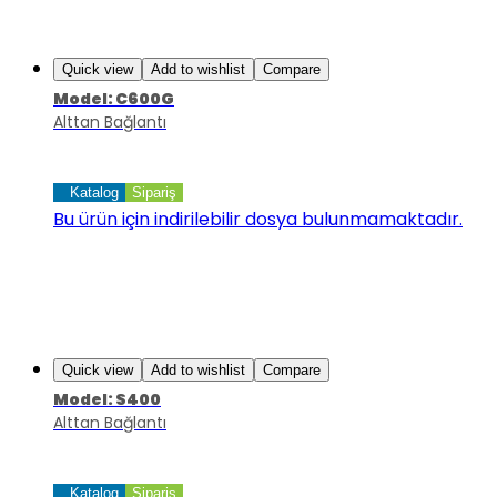
Quick view
Add to wishlist
Compare
Model: C600G
Alttan Bağlantı
Katalog
Sipariş
Bu ürün için indirilebilir dosya bulunmamaktadır.
Quick view
Add to wishlist
Compare
Model: S400
Alttan Bağlantı
Katalog
Sipariş