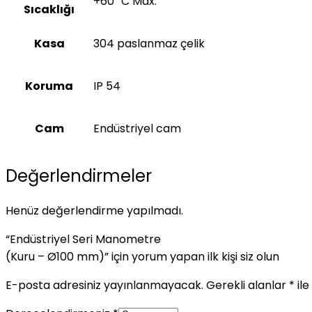
+60 ⁰C Max.
Sıcaklığı
Kasa
304 paslanmaz çelik
Koruma
IP 54
Cam
Endüstriyel cam
Değerlendirmeler
Henüz değerlendirme yapılmadı.
“Endüstriyel Seri Manometre
(Kuru – Ø100 mm)” için yorum yapan ilk kişi siz olun
E-posta adresiniz yayınlanmayacak.
Gerekli alanlar
*
ile