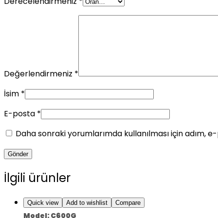
Derecelendirmeniz
*
Değerlendirmeniz
*
İsim
*
E-posta
*
Daha sonraki yorumlarımda kullanılması için adım, e-
İlgili ürünler
Quick view
Add to wishlist
Compare
Model: C600G