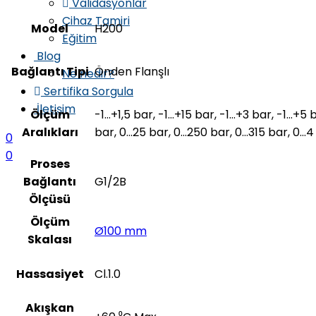
Validasyonlar
Cihaz Tamiri
Model
H200
Eğitim
Blog
Bağlantı Tipi
Önden Flanşlı
Ne nedir?
Sertifika Sorgula
İletişim
Ölçüm
-1…+1,5 bar, -1…+15 bar, -1…+3 bar, -1…+5 
Aralıkları
bar, 0…25 bar, 0…250 bar, 0…315 bar, 0…
0
0
Proses
Bağlantı
G1/2B
Ölçüsü
Ölçüm
Ø100 mm
Skalası
Hassasiyet
Cl.1.0
Akışkan