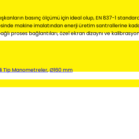
akışkanların basınç ölçümü için ideal olup, EN 837-1 standa
inde makine imalatından enerji üretim santrallerine kadar 
ağlı proses bağlantıları, özel ekran dizaynı ve kalibrasyon 
şli Tip Manometreler
,
Ø160 mm