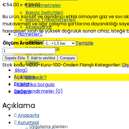
€
54.00
–
€
59.00
Termometreler
Basınç Switchleri
Bu ürün, korozif ve aşındırıcı etkisi olmayan gaz ve sıvı 
Basınç Transmitterleri
mukavemeti ve ağır çalışma şartlarına dayanıklılığı sayes
Aksesuarlar
hassasiyet sınıfı ile yüksek doğruluk sunan cihaz, isteğe b
Hizmetler
Kalibrasyonlar
Ölçüm Aralıkları
Temizle
Validasyonlar
Cihaz Tamiri
Sepete Ekle
Add to wishlist
Compare
Eğitim
Stok kodu:
H200-Kuru-100-Önden Flanşlı
Kategoriler:
Di
Blog
Açıklama
Ne nedir?
Ek bilgi
Sertifika Sorgula
Değerlendirmeler (0)
İletişim
Açıklama
Anasayfa
Kurumsal
Uygulama alanları