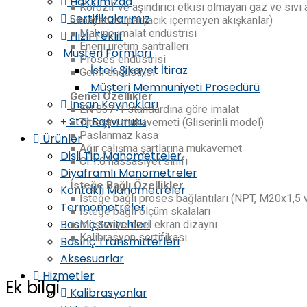
Hakkımızda
● Korozif ve aşındırıcı etkisi olmayan gaz ve sıv
Sertifikalarımız
olmayan ve parçacık içermeyen akışkanlar)
● Makine imalat endüstrisi
Hızlı Teklif
● Enerji üretim santralleri
Müşteri Formları
● Proses endüstrisi
İstek Şikayet İtiraz
● Gemi endüstrisi
Müşteri Memnuniyeti Prosedürü
Genel Özellikler
İnsan Kaynakları
● EN 837-1 standardına göre imalat
Staj Başvurusu
● Titreşim mukavemeti (Gliserinli model)
● Paslanmaz kasa
Ürünler
● Ağır çalışma şartlarına mukavemet
Dişli Tip Manometreler
● Cl.1.0 hassasiyet sınıfı
Diyaframlı Manometreler
İsteğe Bağlı Özellikler
Kontaklı Manometreler
● İsteğe bağlı proses bağlantıları (NPT, M20x1,5 v
Termometreler
● İsteğe bağlı ölçüm skalaları
Basınç Switchleri
● Müşteriye özel ekran dizaynı
● Kalibrasyon sertifikası
Basınç Transmitterleri
Aksesuarlar
Hizmetler
Ek bilgi
Kalibrasyonlar