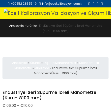
+90 532 235 55 19
info@ecekalibrasyon.com.tr
Anasayfa
›
Ürünler
›
Endüstriyel Seri Süpürme İbreli Manometre
(Kuru- Ø100 mm)
Anasayfa
»
Ürünler
»
Dişli Tip Manometreler
»
Standart Seri
Manometre
»
Ø160 mm
»
Endüstriyel Seri Süpürme İbreli
Manometre(Kuru- Ø100 mm)
Endüstriyel Seri Süpürme İbreli Manometre
(Kuru- Ø100 mm)
€
106.00
–
€
110.00