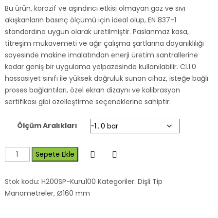
Bu ürün, korozif ve aşındırıcı etkisi olmayan gaz ve sıvı
akışkanların basınç ölçümü için ideal olup, EN 837-1
standardına uygun olarak üretilmiştir. Paslanmaz kasa,
titreşim mukavemeti ve ağır çalışma şartlarına dayanıklılığı
sayesinde makine imalatından enerji üretim santrallerine
kadar geniş bir uygulama yelpazesinde kullanılabilir. Cl.1.0
hassasiyet sınıfı ile yüksek doğruluk sunan cihaz, isteğe bağlı
proses bağlantıları, özel ekran dizaynı ve kalibrasyon
sertifikası gibi özelleştirme seçeneklerine sahiptir.
Ölçüm Aralıkları
Sepete Ekle
Stok kodu:
H200SP-Kuru100
Kategoriler:
Dişli Tip
Manometreler
,
Ø160 mm