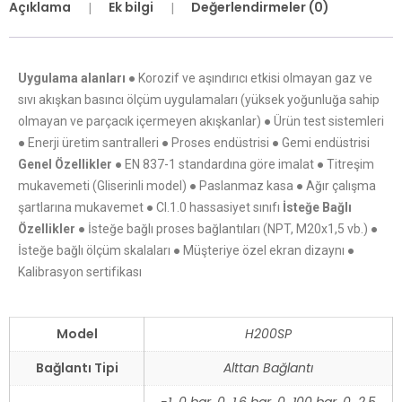
Açıklama
Ek bilgi
Değerlendirmeler (0)
Uygulama alanları
● Korozif ve aşındırıcı etkisi olmayan gaz ve
sıvı akışkan basıncı ölçüm uygulamaları (yüksek yoğunluğa sahip
olmayan ve parçacık içermeyen akışkanlar) ● Ürün test sistemleri
● Enerji üretim santralleri ● Proses endüstrisi ● Gemi endüstrisi
Genel Özellikler
● EN 837-1 standardına göre imalat ● Titreşim
mukavemeti (Gliserinli model) ● Paslanmaz kasa ● Ağır çalışma
şartlarına mukavemet ● Cl.1.0 hassasiyet sınıfı
İsteğe Bağlı
Özellikler
● İsteğe bağlı proses bağlantıları (NPT, M20x1,5 vb.) ●
İsteğe bağlı ölçüm skalaları ● Müşteriye özel ekran dizaynı ●
Kalibrasyon sertifikası
Model
H200SP
Bağlantı Tipi
Alttan Bağlantı
-1…0 bar, 0…1,6 bar, 0…100 bar, 0…2,5