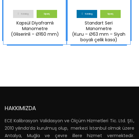
Katalog
Sipariş
Katalog
Sipariş
Kapsül Diyaframlı
Standart Seri
Manometre
Manometre
(Gliserinli – Ø160 mm)
(Kuru – Ø63 mm – Siyah
boyalı çelik kasa)
HAKKIMIZDA
ECE Kalibrasyon Validasyon ve Ölçüm Hizmetleri Tic. Ltd. Şti.,
2010 yılında’da kurulmuş olup, merkezi İstanbul olmak üzere
Antalya, Muğla ve çevre illere hizmet vermektedir.