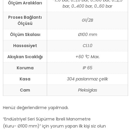
Ölçüm Aralıkları
bar, 0…400 bar, 0…60 bar
Proses Bağlantı
G1/2B
Ölçüsü
Ölçüm Skalası
Ø100 mm
Hassasiyet
Cl.1.0
Akışkan Sıcaklığı
+60 ⁰C Max.
Koruma
IP 65
Kasa
304 paslanmaz çelik
Cam
Pleksiglas
Henüz değerlendirme yapılmadı.
“Endüstriyel Seri Süpürme İbreli Manometre
(Kuru- Ø100 mm)” için yorum yapan ilk kişi siz olun