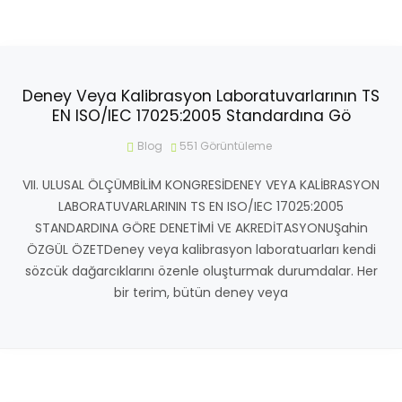
Deney Veya Kalibrasyon Laboratuvarlarının TS
EN ISO/IEC 17025:2005 Standardına Gö
Blog
551
Görüntüleme
VII. ULUSAL ÖLÇÜMBİLİM KONGRESİDENEY VEYA KALİBRASYON
LABORATUVARLARININ TS EN ISO/IEC 17025:2005
STANDARDINA GÖRE DENETİMİ VE AKREDİTASYONUŞahin
ÖZGÜL ÖZETDeney veya kalibrasyon laboratuarları kendi
sözcük dağarcıklarını özenle oluşturmak durumdalar. Her
bir terim, bütün deney veya