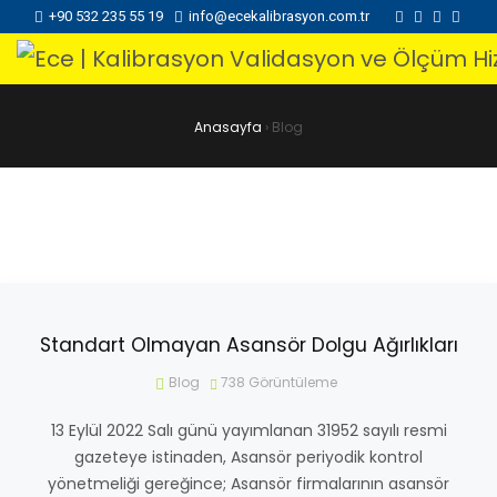
+90 532 235 55 19
info@ecekalibrasyon.com.tr
Anasayfa
›
Blog
Standart Olmayan Asansör Dolgu Ağırlıkları
Blog
738
Görüntüleme
13 Eylül 2022 Salı günü yayımlanan 31952 sayılı resmi
gazeteye istinaden, Asansör periyodik kontrol
yönetmeliği gereğince; Asansör firmalarının asansör