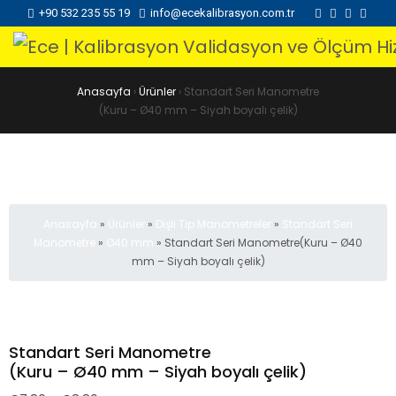
+90 532 235 55 19
info@ecekalibrasyon.com.tr
Anasayfa
›
Ürünler
›
Standart Seri Manometre
(Kuru – Ø40 mm – Siyah boyalı çelik)
Anasayfa
»
Ürünler
»
Dişli Tip Manometreler
»
Standart Seri
Manometre
»
Ø40 mm
»
Standart Seri Manometre(Kuru – Ø40
mm – Siyah boyalı çelik)
Standart Seri Manometre
(Kuru – Ø40 mm – Siyah boyalı çelik)