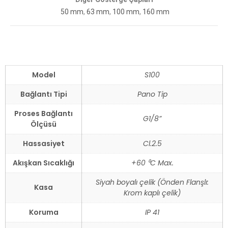
50 mm
,
63 mm
,
100 mm
,
160 mm
Model
S100
Bağlantı Tipi
Pano Tip
Proses Bağlantı
G1/8”
Ölçüsü
Hassasiyet
Cl.2.5
Akışkan Sıcaklığı
+60 ⁰C Max.
Siyah boyalı çelik (Önden Flanşlı:
Kasa
Krom kaplı çelik)
Koruma
IP 41