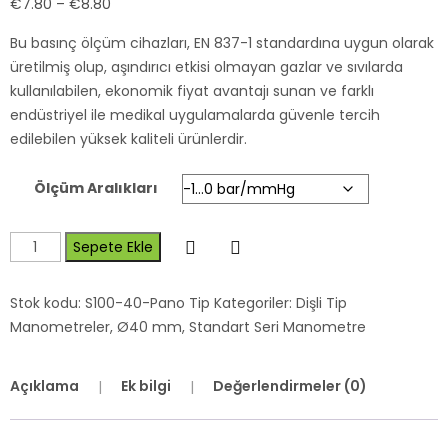
€
7.80
–
€
8.80
Bu basınç ölçüm cihazları, EN 837-1 standardına uygun olarak
üretilmiş olup, aşındırıcı etkisi olmayan gazlar ve sıvılarda
kullanılabilen, ekonomik fiyat avantajı sunan ve farklı
endüstriyel ile medikal uygulamalarda güvenle tercih
edilebilen yüksek kaliteli ürünlerdir.
Ölçüm Aralıkları
Sepete Ekle
Stok kodu:
S100-40-Pano Tip
Kategoriler:
Dişli Tip
Manometreler
,
Ø40 mm
,
Standart Seri Manometre
Açıklama
Ek bilgi
Değerlendirmeler (0)