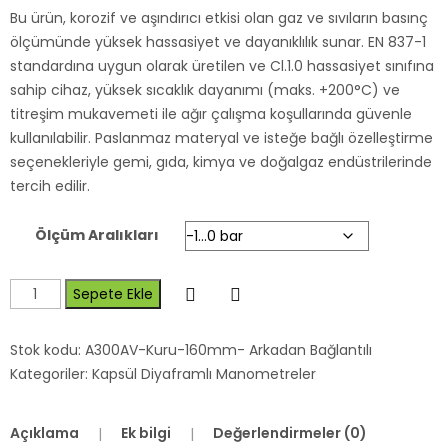
Bu ürün, korozif ve aşındırıcı etkisi olan gaz ve sıvıların basınç
ölçümünde yüksek hassasiyet ve dayanıklılık sunar. EN 837-1
standardına uygun olarak üretilen ve Cl.1.0 hassasiyet sınıfına
sahip cihaz, yüksek sıcaklık dayanımı (maks. +200°C) ve
titreşim mukavemeti ile ağır çalışma koşullarında güvenle
kullanılabilir. Paslanmaz materyal ve isteğe bağlı özelleştirme
seçenekleriyle gemi, gıda, kimya ve doğalgaz endüstrilerinde
tercih edilir.
Ölçüm Aralıkları
Sepete Ekle
Stok kodu:
A300AV-Kuru-160mm- Arkadan Bağlantılı
Kategoriler:
Kapsül Diyaframlı Manometreler
Açıklama
Ek bilgi
Değerlendirmeler (0)