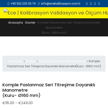
+90 532 235 55 19
info@ecekalibrasyon.com.tr
Anasayfa
›
Ürünler
›
Komple Paslanmaz Seri Titreşime Dayanıklı
Manometre
(Kuru- Ø160 mm)
Anasayfa
»
Ürünler
»
Kapsül Diyaframlı Manometreler
»
Komple
Paslanmaz Seri Titreşime Dayanıklı Manometre(Kuru- Ø160 mm)
Komple Paslanmaz Seri Titreşime Dayanıklı
Manometre
(Kuru- Ø160 mm)
€
115.00
–
€
249.00