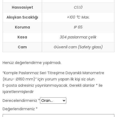
Hassasiyet
Cl.1.0
Akışkan Sıcaklığı
+100 ⁰C Max.
Koruma
IP 65
Kasa
304 paslanmaz çelik
Cam
Güvenli cam (Safety glass)
Henüz değerlendirme yapılmadı.
“Komple Paslanmaz Seri Titreşime Dayanıklı Manometre
(Kuru- Ø160 mm)” için yorum yapan ilk kişi siz olun
E-posta adresiniz yayınlanmayacak.
Gerekli alanlar
*
ile
işaretlenmişlerdir
Derecelendirmeniz
*
Değerlendirmeniz
*