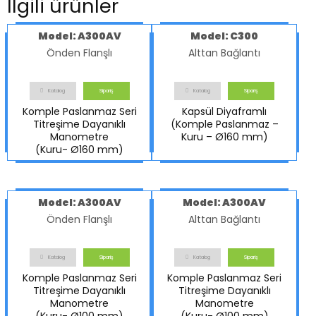
İlgili ürünler
Model: A300AV
Model: C300
Önden Flanşlı
Alttan Bağlantı
Katalog
Sipariş
Katalog
Sipariş
Komple Paslanmaz Seri
Kapsül Diyaframlı
Titreşime Dayanıklı
(Komple Paslanmaz –
Manometre
Kuru – Ø160 mm)
(Kuru- Ø160 mm)
Model: A300AV
Model: A300AV
Önden Flanşlı
Alttan Bağlantı
Katalog
Sipariş
Katalog
Sipariş
Komple Paslanmaz Seri
Komple Paslanmaz Seri
Titreşime Dayanıklı
Titreşime Dayanıklı
Manometre
Manometre
(Kuru- Ø100 mm)
(Kuru- Ø100 mm)