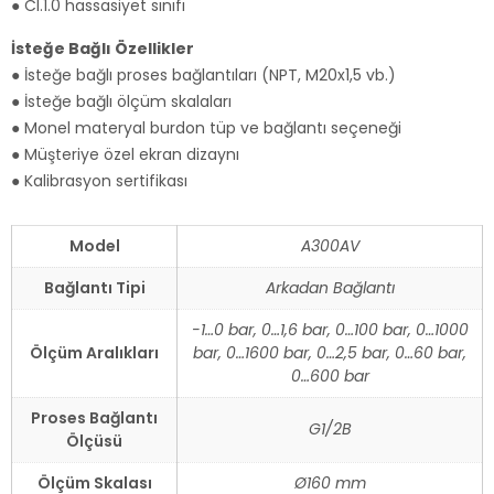
● Cl.1.0 hassasiyet sınıfı
İsteğe Bağlı Özellikler
● İsteğe bağlı proses bağlantıları (NPT, M20x1,5 vb.)
● İsteğe bağlı ölçüm skalaları
● Monel materyal burdon tüp ve bağlantı seçeneği
● Müşteriye özel ekran dizaynı
● Kalibrasyon sertifikası
Model
A300AV
Bağlantı Tipi
Arkadan Bağlantı
-1…0 bar, 0…1,6 bar, 0…100 bar, 0…1000
Ölçüm Aralıkları
bar, 0…1600 bar, 0…2,5 bar, 0…60 bar,
0…600 bar
Proses Bağlantı
G1/2B
Ölçüsü
Ölçüm Skalası
Ø160 mm