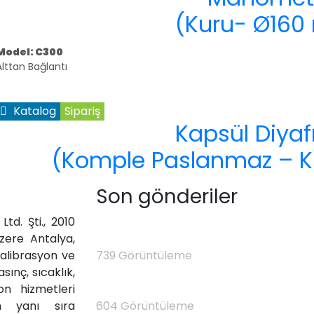
(Kuru- Ø16
Model: C300
Alttan Bağlantı
Katalog
Sipariş
Kapsül Diyaf
(Komple Paslanmaz – 
Son gönderiler
td. Şti., 2010
zere Antalya,
Standart Olmayan Asansör Dolgu Ağırlı
kalibrasyon ve
739
Görüntüleme
ınç, sıcaklık,
on hizmetleri
Metroloji ve Kalibrasyon (II)
ın yanı sıra
604
Görüntüleme