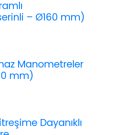
ramlı
erinli – Ø160 mm)
nmaz Manometreler
Ø100 mm)
treşime Dayanıklı
re