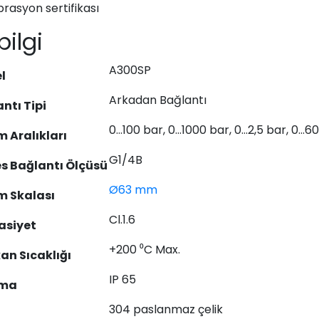
brasyon sertifikası
bilgi
A300SP
l
Arkadan Bağlantı
ntı Tipi
0…100 bar, 0…1000 bar, 0…2,5 bar, 0…6
 Aralıkları
G1/4B
s Bağlantı Ölçüsü
Ø63 mm
m Skalası
Cl.1.6
asiyet
+200 ⁰C Max.
an Sıcaklığı
IP 65
uma
304 paslanmaz çelik