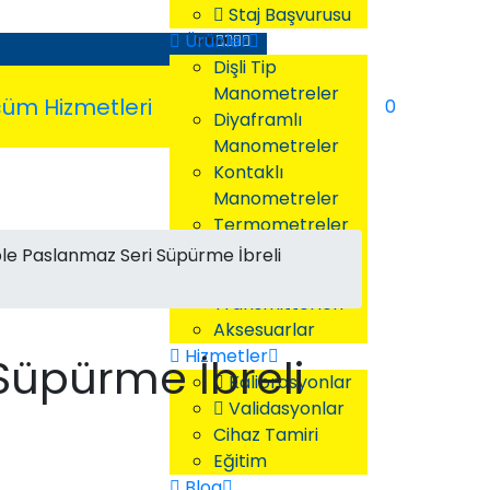
Staj Başvurusu
Ürünler
Dişli Tip
Manometreler
0
Diyaframlı
Manometreler
Kontaklı
Manometreler
Termometreler
Basınç Switchleri
e Paslanmaz Seri Süpürme İbreli
Basınç
Transmitterleri
Aksesuarlar
Hizmetler
üpürme İbreli
Kalibrasyonlar
Validasyonlar
Cihaz Tamiri
Eğitim
Blog