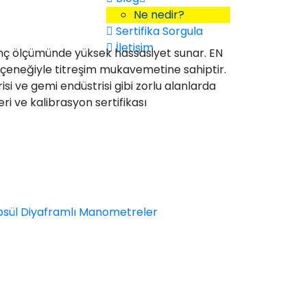
Ne nedir?
Sertifika Sorgula
İletişim
asınç ölçümünde yüksek hassasiyet sunar. EN
eçeneğiyle titreşim mukavemetine sahiptir.
risi ve gemi endüstrisi gibi zorlu alanlarda
eri ve kalibrasyon sertifikası
sül Diyaframlı Manometreler