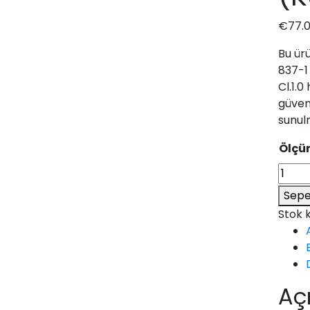
€
77.
Bu ürü
837-1
Cl.1.0
güvenl
sunul
Ölçüm
Sepe
Stok 
Aç