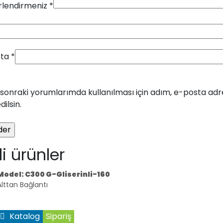
lendirmeniz
*
sta
*
sonraki yorumlarımda kullanılması için adım, e-posta adr
ilsin.
ili ürünler
Model: C300 G-Gliserinli-160
Alttan Bağlantı
Katalog
Sipariş