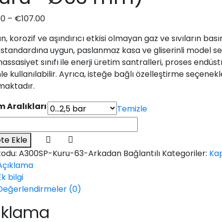
00
–
€
107.00
n, korozif ve aşındırıcı etkisi olmayan gaz ve sıvıların b
 standardına uygun, paslanmaz kasa ve gliserinli model s
 hassasiyet sınıfı ile enerji üretim santralleri, proses endüst
e kullanılabilir. Ayrıca, isteğe bağlı özelleştirme seçenekl
maktadır.
 Aralıkları
Temizle
te Ekle
kodu:
A300SP-Kuru-63-Arkadan Bağlantılı
Kategoriler:
Kap
Açıklama
Ek bilgi
Değerlendirmeler (0)
ıklama