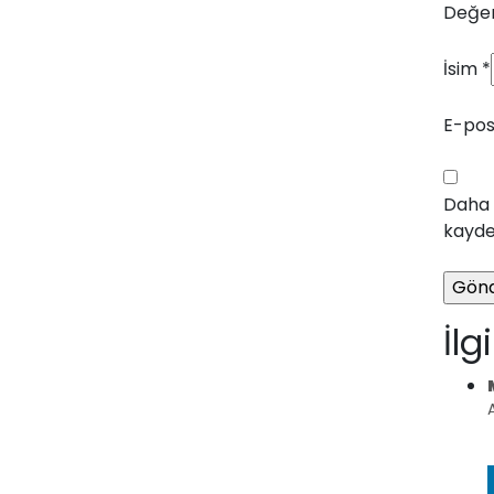
Değer
İsim
*
E-po
Daha 
kayded
İlg