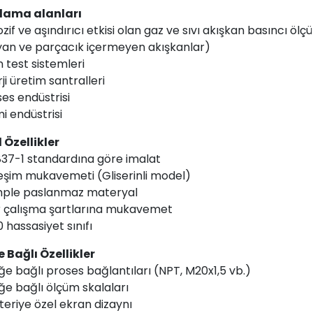
lama alanları
ozif ve aşındırıcı etkisi olan gaz ve sıvı akışkan basıncı 
an ve parçacık içermeyen akışkanlar)
 test sistemleri
ji üretim santralleri
ses endüstrisi
i endüstrisi
 Özellikler
837-1 standardına göre imalat
reşim mukavemeti (Gliserinli model)
ple paslanmaz materyal
r çalışma şartlarına mukavemet
.0 hassasiyet sınıfı
e Bağlı Özellikler
ğe bağlı proses bağlantıları (NPT, M20x1,5 vb.)
ğe bağlı ölçüm skalaları
teriye özel ekran dizaynı