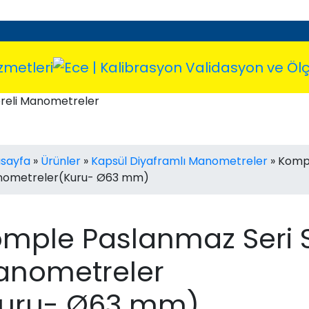
reli Manometreler
sayfa
»
Ürünler
»
Kapsül Diyaframlı Manometreler
»
Kompl
ometreler(Kuru- Ø63 mm)
mple Paslanmaz Seri S
anometreler
Kuru- Ø63 mm)