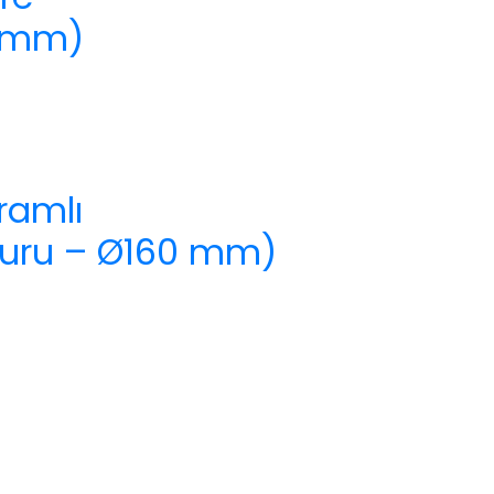
0 mm)
ramlı
Kuru – Ø160 mm)
k