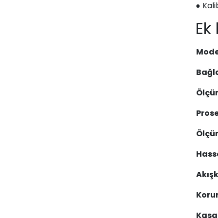
● Kali
Ek 
Mode
Bağla
Ölçüm
Prose
Ölçü
Hass
Akışk
Kor
Kasa