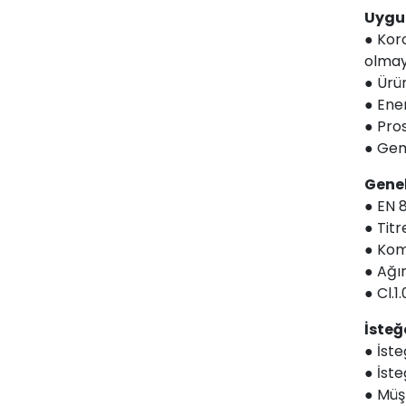
Uygu
● Kor
olmay
● Ürün
● Ener
● Pro
● Gem
Genel
● EN 
● Tit
● Kom
● Ağı
● Cl.1
İsteğ
● İste
● İste
● Müş