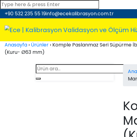
+90 532 235 55 19
info@ecekalibrasyon.com.tr
Anasayfa
›
Ürünler
›
Komple Paslanmaz Seri Süpürme İb
(Kuru- Ø63 mm)
Ana
Man
Ko
M
(