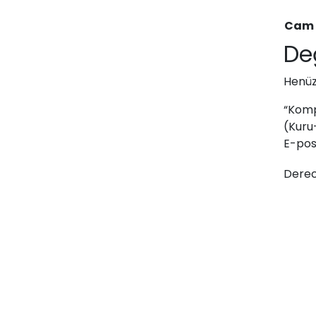
Cam
De
Henüz
“Komp
(Kuru-
E-pos
Derec