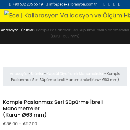
+90 532 235 55 19
info@ecekalibrasyon.com.tr
Anasayfa
›
Ürünler
›
Komple Paslanmaz Seri Süpürme İbreli Manometreler
(Kuru- Ø63 mm)
Anasayfa
»
Ürünler
»
Kapsül Diyaframlı Manometreler
»
Komple
Paslanmaz Seri Süpürme İbreli Manometreler(Kuru- Ø63 mm)
Komple Paslanmaz Seri Süpürme İbreli
Manometreler
(Kuru- Ø63 mm)
€
86.00
–
€
117.00