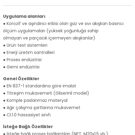
Uygulama alanları
● Korozif ve aşındırıcı etkisi olan gaz ve sıvı akışkan basıncı
ölçüm uygulamaları (yüksek yoğunluğa sahip
olmayan ve parçacık içermeyen akışkanlar)
● Ürün test sistemleri
● Enerji üretim santralleri
● Proses endüstrisi
● Gemi endüstrisi
Genel Özellikler
● EN 837-1 standardına göre imalat
● Titreşim mukavemeti (Gliserinli model)
● Komple paslanmaz materyal
● Ağır çalışma şartlarına mukavemet
● Cl.1.0 hassasiyet sınıfı
İsteğe Bağlı Özellikler
● İsteğe bağlı proses bağlantıları (NPT, M20x1,5 vb.)