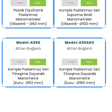
Katalog
Sipariş
Katalog
Sipariş
Plastik Diyaframlı
Komple Paslanmaz Seri
Paslanmaz
Süpürme İbreli
Manometreler
Manometreler
(Gliserinli – Ø63 mm)
(Gliserinli- Ø100 mm)
Model: A300
Model: A300AV
Alttan Bağlantı
Alttan Bağlantı
Katalog
Sipariş
Katalog
Sipariş
Komple Paslanmaz Seri
Komple Paslanmaz Seri
Titreşime Dayanıklı
Titreşime Dayanıklı
Manometre
Manometre
(Kuru- Ø63 mm)
(Kuru- Ø160 mm)