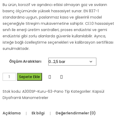
Bu ürün, korozif ve aşındırıcı etkisi olmayan gaz ve sıvıların
basınç ölçümünde yüksek hassasiyet sunar. EN 837-1
standardına uygun, paslanmaz kasa ve gliserinli model
seçeneğiyle titreşim mukavemetine sahiptir. Cl.1.0 hassasiyet
sınıfı ile enerji üretim santralleri, proses endüstrisi ve gemi
endüstrisi gibi zorlu alanlarda güvenle kullanılabilir. Ayrıca,
isteğe bağlı özelleştirme seçenekleri ve kalibrasyon sertifikası
sunulmaktadır.
Ölçüm Aralıkları
Sepete Ekle
Stok kodu:
A300SP-Kuru-63-Pano Tip
Kategoriler:
Kapsül
Diyaframlı Manometreler
Açıklama
Ek bilgi
Değerlendirmeler (0)