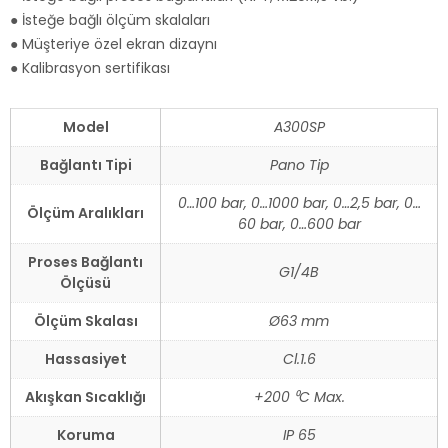
● İsteğe bağlı ölçüm skalaları
● Müşteriye özel ekran dizaynı
● Kalibrasyon sertifikası
Model
A300SP
Bağlantı Tipi
Pano Tip
0…100 bar, 0…1000 bar, 0…2,5 bar, 0…
Ölçüm Aralıkları
60 bar, 0…600 bar
Proses Bağlantı
G1/4B
Ölçüsü
Ölçüm Skalası
Ø63 mm
Hassasiyet
Cl.1.6
Akışkan Sıcaklığı
+200 ⁰C Max.
Koruma
IP 65