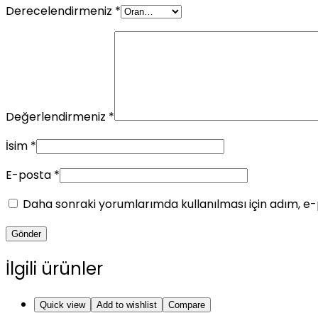
Derecelendirmeniz
*
Değerlendirmeniz
*
İsim
*
E-posta
*
Daha sonraki yorumlarımda kullanılması için adım, e-
İlgili ürünler
Quick view
Add to wishlist
Compare