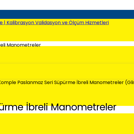
eli Manometreler
Komple Paslanmaz Seri Süpürme İbreli Manometreler (Gli
rme İbreli Manometreler