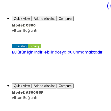
(
Quick view
Add to wishlist
Compare
Model: C300
Alttan Bağlantı
Katalog
Sipariş
Bu ürün için indirilebilir dosya bulunmamaktadır.
Quick view
Add to wishlist
Compare
Model: A300GSP
Alttan Bağlantı