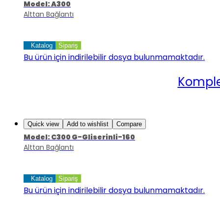
Model: A300
Alttan Bağlantı
Katalog
Sipariş
Bu ürün için indirilebilir dosya bulunmamaktadır.
Komple
Quick view
Add to wishlist
Compare
Model: C300 G-Gliserinli-160
Alttan Bağlantı
Katalog
Sipariş
Bu ürün için indirilebilir dosya bulunmamaktadır.