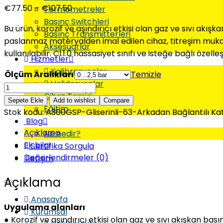
€
77.50
–
€
107.50
Termometreler
Basınç Switchleri
Bu ürün, korozif ve aşındırıcı etkisi olan gaz ve sıvı a
Basınç Transmitterleri
paslanmaz materyalden imal edilen cihaz, titreşim mukave
Aksesuarlar
kullanılabilir. Cl.1.0 hassasiyet sınıfı ve isteğe bağlı özel
Hizmetler
Kalibrasyonlar
Ölçüm Aralıkları
Temizle
Validasyonlar
Cihaz Tamiri
Sepete Ekle
Add to wishlist
Compare
Eğitim
Stok kodu:
A300GSP-Gliserinli-63-Arkadan Bağlantılı
Kat
Blog
Açıklama
Ne nedir?
Ek bilgi
Sertifika Sorgula
Değerlendirmeler (0)
İletişim
Açıklama
Anasayfa
Uygulama alanları
Kurumsal
● Korozif ve aşındırıcı etkisi olan gaz ve sıvı akışkan b