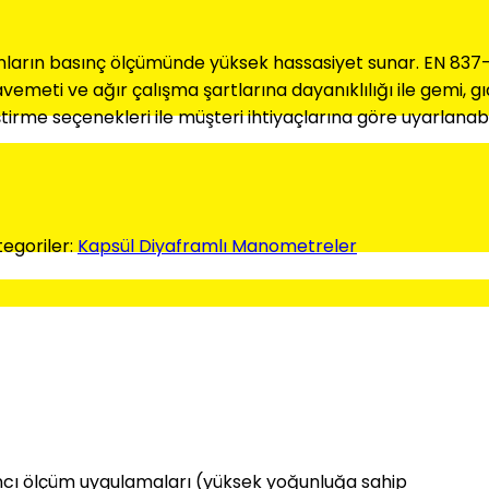
kışkanların basınç ölçümünde yüksek hassasiyet sunar. EN 8
meti ve ağır çalışma şartlarına dayanıklılığı ile gemi, gı
leştirme seçenekleri ile müşteri ihtiyaçlarına göre uyarlanabil
egoriler:
Kapsül Diyaframlı Manometreler
asıncı ölçüm uygulamaları (yüksek yoğunluğa sahip