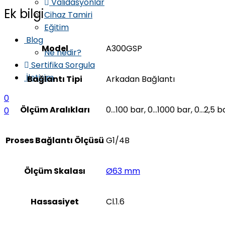
Validasyonlar
Ek bilgi
Cihaz Tamiri
Eğitim
Blog
Model
A300GSP
Ne nedir?
Sertifika Sorgula
İletişim
Bağlantı Tipi
Arkadan Bağlantı
0
Ölçüm Aralıkları
0…100 bar, 0…1000 bar, 0…2,5 b
0
Proses Bağlantı Ölçüsü
G1/4B
Ölçüm Skalası
Ø63 mm
Hassasiyet
Cl.1.6