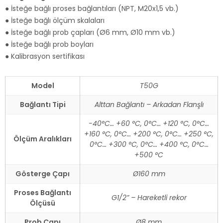
● İsteğe bağlı proses bağlantıları (NPT, M20x1,5 vb.)
● İsteğe bağlı ölçüm skalaları
● İsteğe bağlı prob çapları (Ø6 mm, Ø10 mm vb.)
● İsteğe bağlı prob boyları
● Kalibrasyon sertifikası
Model
T50G
Bağlantı Tipi
Alttan Bağlantı – Arkadan Flanşlı
-40°C… +60 °C, 0°C… +120 °C, 0°C…
+160 °C, 0°C… +200 °C, 0°C… +250 °C,
Ölçüm Aralıkları
0°C… +300 °C, 0°C… +400 °C, 0°C…
+500 °C
Gösterge Çapı
Ø160 mm
Proses Bağlantı
G1/2” – Hareketli rekor
Ölçüsü
Prob Çapı
Ø8 mm