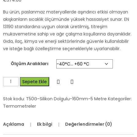
€
374.00
Bu ürün, paslanmaz materyallerde aşındırıcı etkisi olmayan
akışkanların sıcaklık ölçümünde yüksek hassasiyet sunar. EN
13190 standardına uygun olarak üretilmiş, titreşim
mukavemetine sahip ve ağır çalışma koşullarına dayanıklıdır.
Gıda, ilaç, kimya ve enerji sektörlerinde güvenle kullanılabilir
ve isteğe bağlı özelleştirme seçenekleriyle uyarlanabilir.
Ölçüm Aralıkları
Sepete Ekle
Stok kodu:
T50G-Silikon Dolgulu-160mm-5 Metre
Kategoriler:
Termometreler
Açıklama
Ek bilgi
Değerlendirmeler (0)