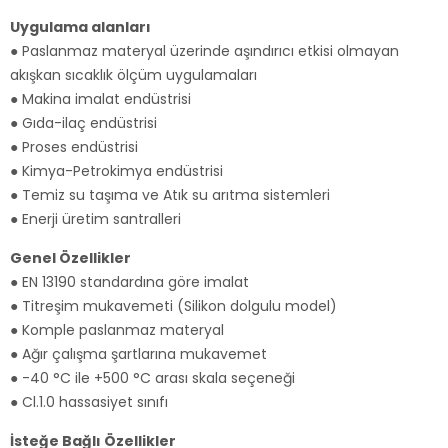
Uygulama alanları
● Paslanmaz materyal üzerinde aşındırıcı etkisi olmayan
akışkan sıcaklık ölçüm uygulamaları
● Makina imalat endüstrisi
● Gıda-ilaç endüstrisi
● Proses endüstrisi
● Kimya-Petrokimya endüstrisi
● Temiz su taşıma ve Atık su arıtma sistemleri
● Enerji üretim santralleri
Genel Özellikler
● EN 13190 standardına göre imalat
● Titreşim mukavemeti (Silikon dolgulu model)
● Komple paslanmaz materyal
● Ağır çalışma şartlarına mukavemet
● -40 °C ile +500 °C arası skala seçeneği
● Cl.1.0 hassasiyet sınıfı
İsteğe Bağlı Özellikler