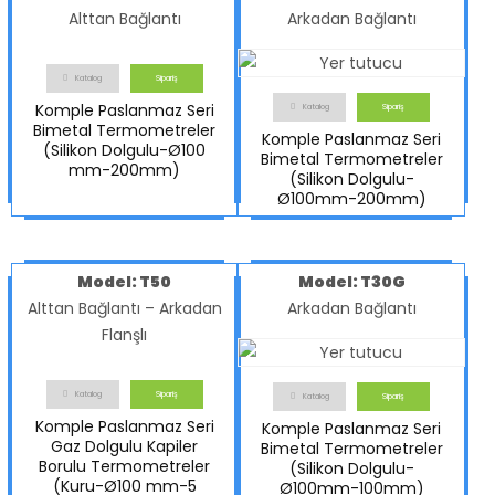
Alttan Bağlantı
Arkadan Bağlantı
Katalog
Sipariş
Komple Paslanmaz Seri
Katalog
Sipariş
Bimetal Termometreler
Komple Paslanmaz Seri
(Silikon Dolgulu-Ø100
Bimetal Termometreler
mm-200mm)
(Silikon Dolgulu-
Ø100mm-200mm)
Model: T50
Model: T30G
Alttan Bağlantı – Arkadan
Arkadan Bağlantı
Flanşlı
Katalog
Sipariş
Katalog
Sipariş
Komple Paslanmaz Seri
Komple Paslanmaz Seri
Gaz Dolgulu Kapiler
Bimetal Termometreler
Borulu Termometreler
(Silikon Dolgulu-
(Kuru-Ø100 mm-5
Ø100mm-100mm)