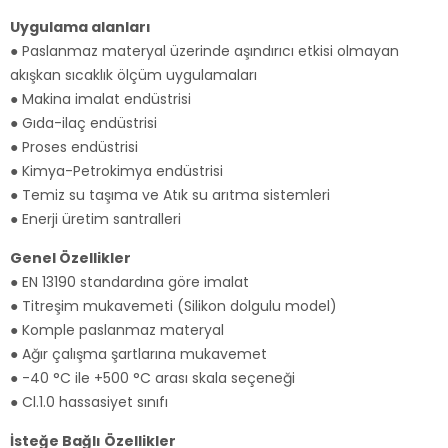
Uygulama alanları
● Paslanmaz materyal üzerinde aşındırıcı etkisi olmayan
akışkan sıcaklık ölçüm uygulamaları
● Makina imalat endüstrisi
● Gıda-ilaç endüstrisi
● Proses endüstrisi
● Kimya-Petrokimya endüstrisi
● Temiz su taşıma ve Atık su arıtma sistemleri
● Enerji üretim santralleri
Genel Özellikler
● EN 13190 standardına göre imalat
● Titreşim mukavemeti (Silikon dolgulu model)
● Komple paslanmaz materyal
● Ağır çalışma şartlarına mukavemet
● -40 °C ile +500 °C arası skala seçeneği
● Cl.1.0 hassasiyet sınıfı
İsteğe Bağlı Özellikler