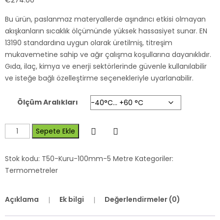
€
274.00
Bu ürün, paslanmaz materyallerde aşındırıcı etkisi olmayan
akışkanların sıcaklık ölçümünde yüksek hassasiyet sunar. EN
13190 standardına uygun olarak üretilmiş, titreşim
mukavemetine sahip ve ağır çalışma koşullarına dayanıklıdır.
Gıda, ilaç, kimya ve enerji sektörlerinde güvenle kullanılabilir
ve isteğe bağlı özelleştirme seçenekleriyle uyarlanabilir.
Ölçüm Aralıkları
Sepete Ekle
Stok kodu:
T50-Kuru-100mm-5 Metre
Kategoriler:
Termometreler
Açıklama
Ek bilgi
Değerlendirmeler (0)