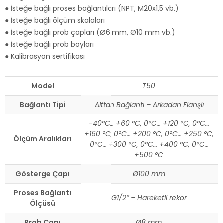
● İsteğe bağlı proses bağlantıları (NPT, M20x1,5 vb.)
● İsteğe bağlı ölçüm skalaları
● İsteğe bağlı prob çapları (Ø6 mm, Ø10 mm vb.)
● İsteğe bağlı prob boyları
● Kalibrasyon sertifikası
Model
T50
Bağlantı Tipi
Alttan Bağlantı – Arkadan Flanşlı
-40°C… +60 °C, 0°C… +120 °C, 0°C…
+160 °C, 0°C… +200 °C, 0°C… +250 °C,
Ölçüm Aralıkları
0°C… +300 °C, 0°C… +400 °C, 0°C…
+500 °C
Gösterge Çapı
Ø100 mm
Proses Bağlantı
G1/2” – Hareketli rekor
Ölçüsü
Prob Çapı
Ø8 mm