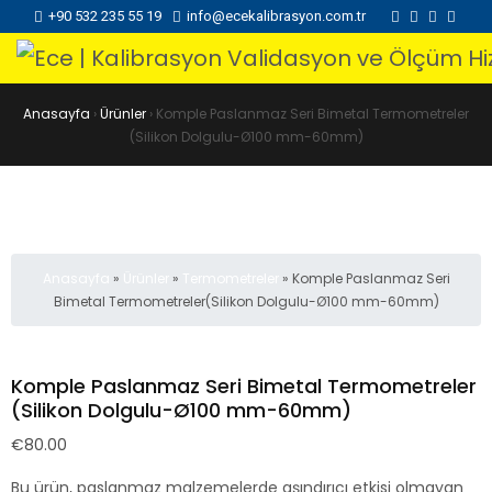
+90 532 235 55 19
info@ecekalibrasyon.com.tr
Anasayfa
›
Ürünler
›
Komple Paslanmaz Seri Bimetal Termometreler
(Silikon Dolgulu-Ø100 mm-60mm)
Anasayfa
»
Ürünler
»
Termometreler
»
Komple Paslanmaz Seri
Bimetal Termometreler(Silikon Dolgulu-Ø100 mm-60mm)
Komple Paslanmaz Seri Bimetal Termometreler
(Silikon Dolgulu-Ø100 mm-60mm)
€
80.00
Bu ürün, paslanmaz malzemelerde aşındırıcı etkisi olmayan