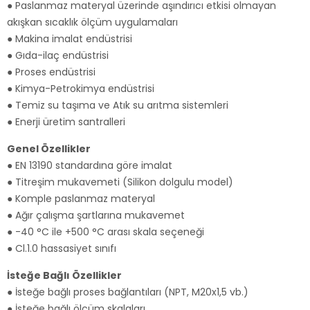
● Paslanmaz materyal üzerinde aşındırıcı etkisi olmayan
akışkan sıcaklık ölçüm uygulamaları
● Makina imalat endüstrisi
● Gıda-ilaç endüstrisi
● Proses endüstrisi
● Kimya-Petrokimya endüstrisi
● Temiz su taşıma ve Atık su arıtma sistemleri
● Enerji üretim santralleri
Genel Özellikler
● EN 13190 standardına göre imalat
● Titreşim mukavemeti (Silikon dolgulu model)
● Komple paslanmaz materyal
● Ağır çalışma şartlarına mukavemet
● -40 °C ile +500 °C arası skala seçeneği
● Cl.1.0 hassasiyet sınıfı
İsteğe Bağlı Özellikler
● İsteğe bağlı proses bağlantıları (NPT, M20x1,5 vb.)
● İsteğe bağlı ölçüm skalaları