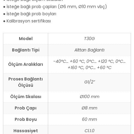
● İsteğe bağlı prob çapları (Ø6 mm, Ø10 mm vbç)
● İsteğe bağlı prob boyları
● Kalibrasyon sertifikası
Model
T30G
Bağlantı Tipi
Alttan Bağlantı
-40°C… +60 °C, 0°C… +120 °C, 0°C…
Ölçüm Aralıkları
+160 °C, 0°C… +60 °C
Proses Bağlantı
G1/2”
Ölçüsü
Ölçüm Skalası
Ø100 mm
Prob Çapı
Ø8 mm
Prob Boyu
60 mm
Hassasiyet
Cl.1.0