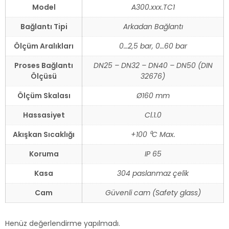
Model
A300.xxx.TC1
Bağlantı Tipi
Arkadan Bağlantı
Ölçüm Aralıkları
0…2,5 bar, 0…60 bar
Proses Bağlantı
DN25 – DN32 – DN40 – DN50 (DIN
Ölçüsü
32676)
Ölçüm Skalası
Ø160 mm
Hassasiyet
Cl.1.0
Akışkan Sıcaklığı
+100 ⁰C Max.
Koruma
IP 65
Kasa
304 paslanmaz çelik
Cam
Güvenli cam (Safety glass)
Henüz değerlendirme yapılmadı.