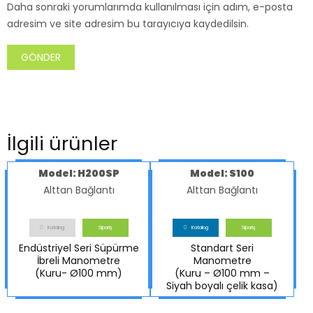
Daha sonraki yorumlarımda kullanılması için adım, e-posta
adresim ve site adresim bu tarayıcıya kaydedilsin.
İlgili ürünler
Model: H200SP
Model: S100
Alttan Bağlantı
Alttan Bağlantı
Katalog
Sipariş
Katalog
Sipariş
Endüstriyel Seri Süpürme
Standart Seri
İbreli Manometre
Manometre
(Kuru- Ø100 mm)
(Kuru – Ø100 mm –
Siyah boyalı çelik kasa)