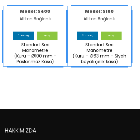
Model: S400
Model: S100
Alttan Bağlantı
Alttan Bağlantı
Katalog
Sipariş
Katalog
Sipariş
Standart Seri
Standart Seri
Manometre
Manometre
(Kuru – Ø100 mm –
(Kuru – Ø63 mm – Siyah
Paslanmaz Kasa)
boyalı çelik kasa)
HAKKIMIZDA