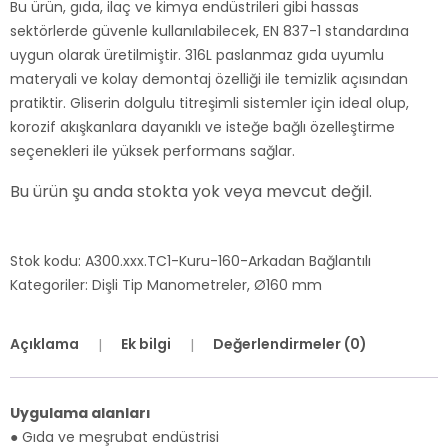
Bu ürün, gıda, ilaç ve kimya endüstrileri gibi hassas
sektörlerde güvenle kullanılabilecek, EN 837-1 standardına
uygun olarak üretilmiştir. 316L paslanmaz gıda uyumlu
materyali ve kolay demontaj özelliği ile temizlik açısından
pratiktir. Gliserin dolgulu titreşimli sistemler için ideal olup,
korozif akışkanlara dayanıklı ve isteğe bağlı özelleştirme
seçenekleri ile yüksek performans sağlar.
Bu ürün şu anda stokta yok veya mevcut değil.
Stok kodu:
A300.xxx.TC1-Kuru-160-Arkadan Bağlantılı
Kategoriler:
Dişli Tip Manometreler
,
Ø160 mm
Açıklama
Ek bilgi
Değerlendirmeler (0)
Uygulama alanları
● Gıda ve meşrubat endüstrisi