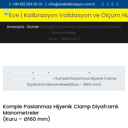
+90 532 235 55 19
info@ecekalibrasyon.com.tr
Anasayfa
›
Ürünler
›
Komple Paslanmaz Hijyenik Clamp Diyaframlı
Manometreler
(Kuru – Ø160 mm)
Anasayfa
»
Ürünler
»
Dişli Tip Manometreler
»
Standart Seri
Manometre
»
Ø160 mm
»
Komple Paslanmaz Hijyenik Clamp
Diyaframlı Manometreler(Kuru – Ø160 mm)
Komple Paslanmaz Hijyenik Clamp Diyaframlı
Manometreler
(Kuru – Ø160 mm)