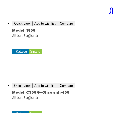
(
Quick view
Add to wishlist
Compare
Model: S100
Alttan Bağlantı
Katalog
Sipariş
Quick view
Add to wishlist
Compare
Model: C300 G-Gliserinli-100
Alttan Bağlantı