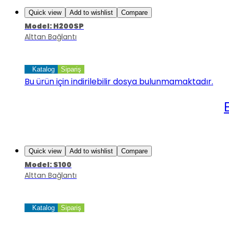
Quick view
Add to wishlist
Compare
Model: H200SP
Alttan Bağlantı
Katalog
Sipariş
Bu ürün için indirilebilir dosya bulunmamaktadır.
Quick view
Add to wishlist
Compare
Model: S100
Alttan Bağlantı
Katalog
Sipariş