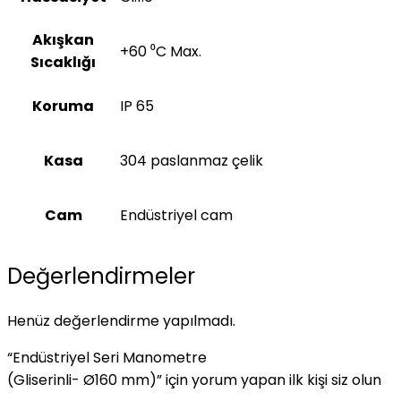
Akışkan
+60 ⁰C Max.
Sıcaklığı
Koruma
IP 65
Kasa
304 paslanmaz çelik
Cam
Endüstriyel cam
Değerlendirmeler
Henüz değerlendirme yapılmadı.
“Endüstriyel Seri Manometre
(Gliserinli- Ø160 mm)” için yorum yapan ilk kişi siz olun