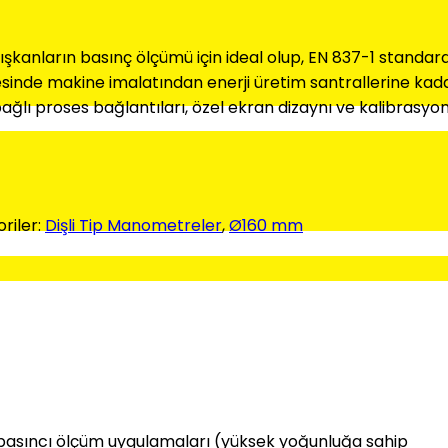
akışkanların basınç ölçümü için ideal olup, EN 837-1 standa
inde makine imalatından enerji üretim santrallerine kadar 
ağlı proses bağlantıları, özel ekran dizaynı ve kalibrasyon 
riler:
Dişli Tip Manometreler
,
Ø160 mm
an basıncı ölçüm uygulamaları (yüksek yoğunluğa sahip