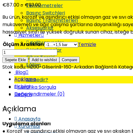
€
87.00
–
€
93.00
Termometreler
Basınç Switchleri
Bu ürün, korozif ve aşındırıcı etkisi olmayan gaz ve sıvı 
Basınç Transmitterleri
mukavemeti ve ağır çalışma şartlarına dayanıklılığı sayes
Aksesuarlar
hassasiyet sınıfı ile yüksek doğruluk sunan cihaz, isteğe b
Hizmetler
Kalibrasyonlar
Ölçüm Aralıkları
Temizle
Validasyonlar
Cihaz Tamiri
Sepete Ekle
Add to wishlist
Compare
Eğitim
Stok kodu:
H200-Gliserinli-160-Arkadan Bağlantılı
Katego
Blog
Açıklama
Ne nedir?
Ek bilgi
Sertifika Sorgula
Değerlendirmeler (0)
İletişim
Açıklama
Anasayfa
Uygulama alanları
Kurumsal
● Korozif ve aşındırıcı etkisi olmayan gaz ve sıvı akışk