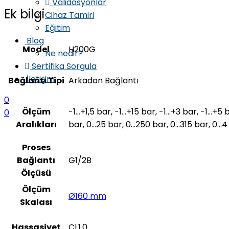
Validasyonlar
Ek bilgi
Cihaz Tamiri
Eğitim
Blog
Model
H200G
Ne nedir?
Sertifika Sorgula
İletişim
Bağlantı Tipi
Arkadan Bağlantı
0
Ölçüm
-1…+1,5 bar, -1…+15 bar, -1…+3 bar, -1…+5 
0
Aralıkları
bar, 0…25 bar, 0…250 bar, 0…315 bar, 0…
Proses
Bağlantı
G1/2B
Ölçüsü
Ölçüm
Ø160 mm
Skalası
Hassasiyet
Cl.1.0