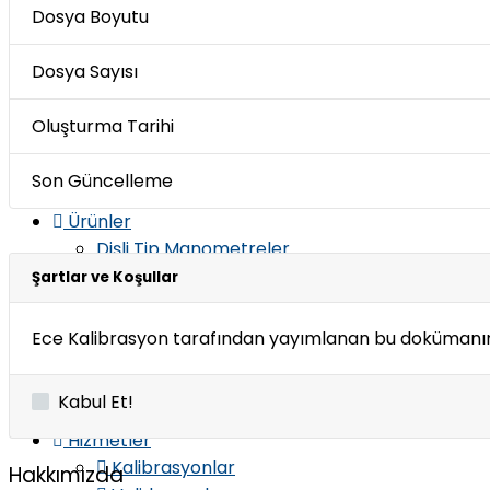
Hakkımızda
Dosya Boyutu
Sertifikalarımız
Hızlı Teklif
Dosya Sayısı
Müşteri Formları
İstek Şikayet İtiraz
Oluşturma Tarihi
Müşteri Memnuniyeti Prosedürü
İnsan Kaynakları
Son Güncelleme
Staj Başvurusu
Ürünler
Dişli Tip Manometreler
Diyaframlı Manometreler
Şartlar ve Koşullar
Kontaklı Manometreler
Termometreler
Ece Kalibrasyon tarafından yayımlanan bu dokümanın tü
Basınç Switchleri
Basınç Transmitterleri
Kabul Et!
Aksesuarlar
Hizmetler
Kalibrasyonlar
Hakkımızda