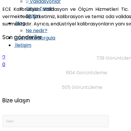
Validasyonlar
Cihaz Tamiri
ECE Kalibrasyon Validasyon ve Ölçüm Hizmetleri Tic. L
Eğitim
vermektedir. Şirketimiz, kalibrasyon ve temiz oda validas
Blog
sunmaktadır. Ayrıca, endüstriyel kalibrasyonların yanı s
Ne nedir?
Son gönderiler
Sertifika Sorgula
İletişim
0
Standart Olmayan Asansör Dolgu Ağırlık
739
Görüntüle
0
Metroloji ve Kalibrasyon (II)
604
Görüntüleme
Manometre Kalibrasyonu
505
Görüntüleme
Bize ulaşın