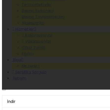
Termometreler
Basınç Switchleri
Basınç Transmitterleri
Aksesuarlar
Hizmetler
Kalibrasyonlar
Validasyonlar
Cihaz Tamiri
Eğitim
Blog
Ne nedir?
Sertifika Sorgula
İletişim
Anasayfa
İndir
Kurumsal