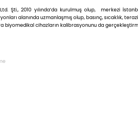
td. Şti., 2010 yılında’da kurulmuş olup, merkezi İsta
yonları alanında uzmanlaşmış olup, basınç, sıcaklık, terazi,
ıra biyomedikal cihazların kalibrasyonunu da gerçekleştir
me